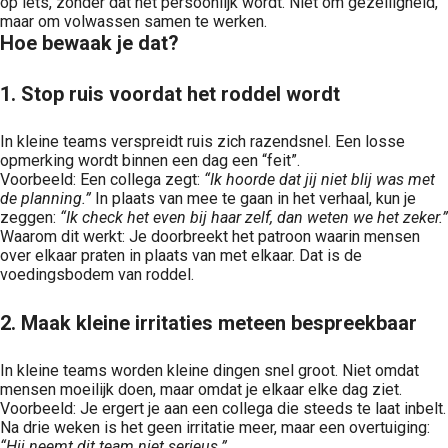
op iets, zonder dat het persoonlijk wordt. Niet om gezelligheid,
maar om volwassen samen te werken.
Hoe bewaak je dat?
1. Stop ruis voordat het roddel wordt
In kleine teams verspreidt ruis zich razendsnel. Een losse
opmerking wordt binnen een dag een “feit”.
Voorbeeld: Een collega zegt:
“Ik hoorde dat jij niet blij was met
de planning.”
In plaats van mee te gaan in het verhaal, kun je
zeggen:
“Ik check het even bij haar zelf, dan weten we het zeker.”
Waarom dit werkt: Je doorbreekt het patroon waarin mensen
over elkaar praten in plaats van met elkaar. Dat is de
voedingsbodem van roddel.
2. Maak kleine irritaties meteen bespreekbaar
In kleine teams worden kleine dingen snel groot. Niet omdat
mensen moeilijk doen, maar omdat je elkaar elke dag ziet.
Voorbeeld: Je ergert je aan een collega die steeds te laat inbelt.
Na drie weken is het geen irritatie meer, maar een overtuiging:
“Hij neemt dit team niet serieus.”